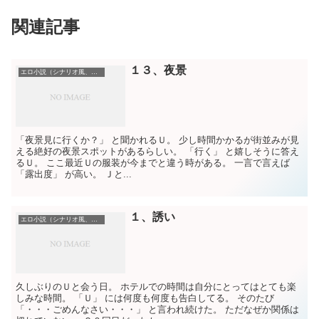
関連記事
１３、夜景
エロ小説（シナリオ風、初めて書いた）
「夜景見に行くか？」 と聞かれるＵ。 少し時間かかるが街並みが見
える絶好の夜景スポットがあるらしい。 「行く」 と嬉しそうに答え
るＵ。 ここ最近Ｕの服装が今までと違う時がある。 一言で言えば
「露出度」 が高い。 Ｊと...
１、誘い
エロ小説（シナリオ風、初めて書いた）
久しぶりのＵと会う日。 ホテルでの時間は自分にとってはとても楽
しみな時間。 「Ｕ」 には何度も何度も告白してる。 そのたび
「・・・ごめんなさい・・・」 と言われ続けた。 ただなぜか関係は