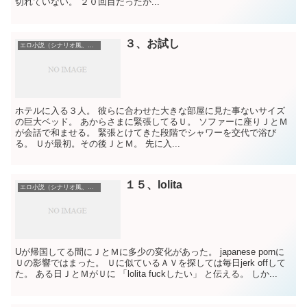
切れていない。 ２０回目だったか...
３、お試し
エロ小説（シナリオ風、初めて書いた）
ホテルに入る３人。 彼らに合わせた大きな部屋に見た事ないサイズ
の巨大ベッド。 あからさまに緊張してるＵ。 ソファーに座りＪとＭ
が会話で和ませる。 緊張とけてきた段階でシャワーを交代で浴び
る。 Ｕが最初。その後ＪとＭ。 先に入...
１５、lolita
エロ小説（シナリオ風、初めて書いた）
Uが帰国してる間にＪとＭに多少の変化があった。 japanese pornに
Ｕの影響ではまった。 Ｕに似ているＡＶを探しては毎日jerk offして
た。 ある日ＪとＭがＵに 「lolita fuckしたい」 と伝える。 しか...