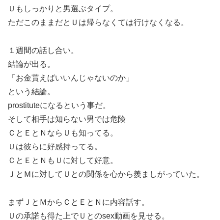
Ｕもしっかりと男選ぶタイプ。
ただこのままだとＵは帰らなくては行けなくなる。
１週間の話し合い。
結論が出る。
「お金貰えばいいんじゃないのか」
という結論。
prostituteになるという事だ。
そして相手は知らない男では危険
ＣとＥとＮならＵも知ってる。
Ｕは彼らに好感持ってる。
ＣとＥとＮもＵに対して好意。
ＪとＭに対してＵとの関係を心から羨ましがっていた。
まずＪとＭからＣとＥとＮに内容話す。
Ｕの承諾も得た上でＵとのsex動画を見せる。