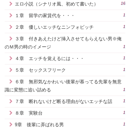
16
エロ小説（シナリオ風、初めて書いた）
1
１章 留学の家賃代を・・・
1
２章 優しいエッチなニンフォビッチ
３章 付きあえたけど挿入させてもらえない男※俺
1
のＭ男の時のイメージ
1
４章 エッチを覚えるには・・・
1
５章 セックスフリーク
６章 無邪気なかわいい後輩が慕ってる先輩を無意
1
識に変態に追い詰める
1
７章 断れないけど断る理由がないエッチな話
1
８章 実験台
1
9章 後輩に弄ばれる男