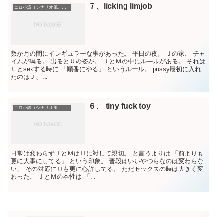
７、licking limjob
エロ小説（シナリオ風、初めて書いた）
数か月の間にイレギュラーな事があった。 平日の夜。 Ｊの家。 チャ
イムが鳴る。 出るとＵの姿が。 ＪとＭの中にルールがある。 それは
Ｕとsexする時に 「順番にやる」 というルール。 pussy最初に入れ
たのはＪ、...
６、 tiny fuck toy
エロ小説（シナリオ風、初めて書いた）
日常は変わらずＪとＭはＵに対して親切。 と言うよりは 「前よりも
更に大事にしてる」 という印象。 普段はいいやつらなのは変わらな
い。 その対応にＵも更に心許してる。 ただセックスの時は大きく変
わった。 ＪとＭの本性は 「...